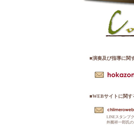
■演奏及び指導に関
■WEBサイトに関
LINEスタン
外囿祥一郎氏の