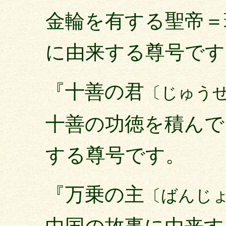
金輪を有する聖帝＝
に由来する尊号です
『十善の君
〔じゅう
十善の功徳を積んで
する尊号です。
『万乗の主
〔ばんじ