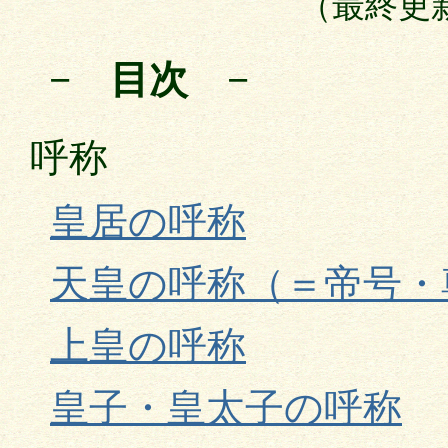
（最終更
− 目次 −
呼称
皇居の呼称
天皇の呼称（＝帝号・
上皇の呼称
皇子・皇太子の呼称