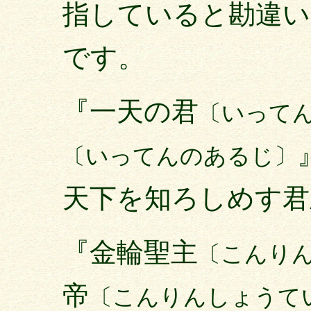
指していると勘違い
です。
『一天の君
〔いって
〔いってんのあるじ〕
天下を知ろしめす君
『金輪聖主
〔こんり
帝
〔こんりんしょうて