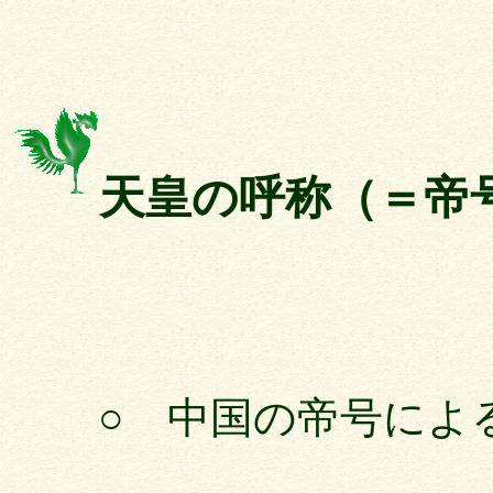
天皇の呼称（＝帝
○ 中国の帝号によ