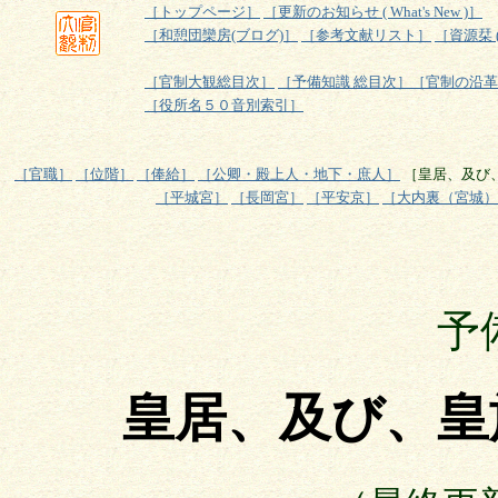
［トップページ］
［更新のお知らせ ( What's New )］
［和憩団欒房(ブログ)］
［参考文献リスト］
［資源栞 
［官制大観総目次］
［予備知識 総目次］
［官制の沿革
［役所名５０音別索引］
［官職］
［位階］
［俸給］
［公卿・殿上人・地下・庶人］
［皇居、及び
［平城宮］
［長岡宮］
［平安京］
［大内裏（宮城）
予
皇居、及び、皇