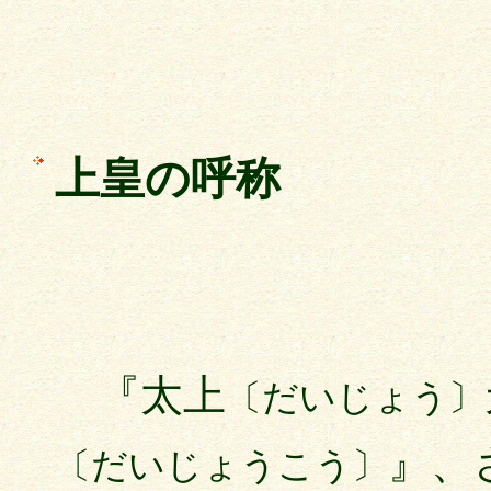
上皇の呼称
『太上
〔だいじょう〕
』、
〔だいじょうこう〕