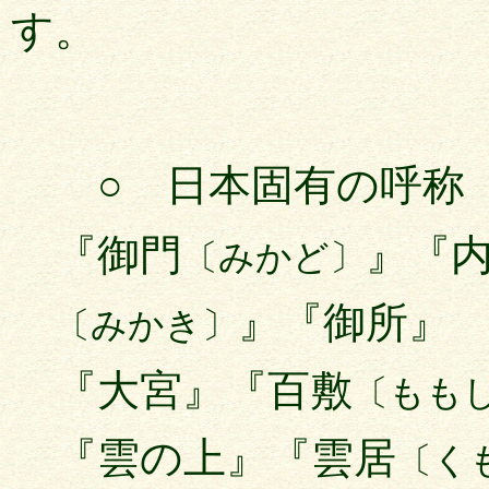
す。
○ 日本固有の呼称
『御門
』『
〔みかど〕
』『御所』
〔みかき〕
『大宮』『百敷
〔もも
『雲の上』『雲居
〔く