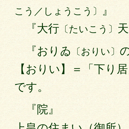
』
こう／しょうこう〕
『大行
天
〔たいこう〕
『おりゐ
〔おりい〕
【おりい】＝「下り居
です。
『院』
上皇の住まい（御所）