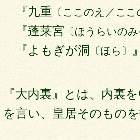
『九重
〔ここのえ／ここ
『蓬莱宮
〔ほうらいのみ
『よもぎが洞
〔ほら〕
『大内裏』とは、内裏を
を言い、皇居そのものを