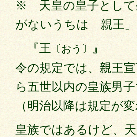
※ 天皇の皇子として
がないうちは「親王」
『王
』
〔おう〕
令の規定では、親王宣
ら五世以内の皇族男子
（明治以降は規定が変
皇族ではあるけど、天