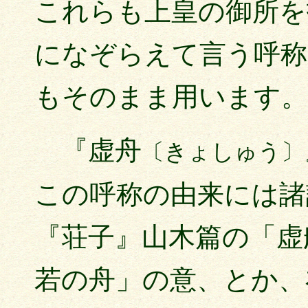
これらも上皇の御所を
になぞらえて言う呼称
もそのまま用います。
『虚舟
〔きょしゅう〕
この呼称の由来には諸
『荘子』山木篇の「虚
若の舟」の意、とか、