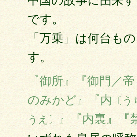
中国の故事に由来す
です。
「万乗」は何台もの
す。
『御所』『御門／帝
のみかど』『内
〔う
』『内裏』『
うえ〕