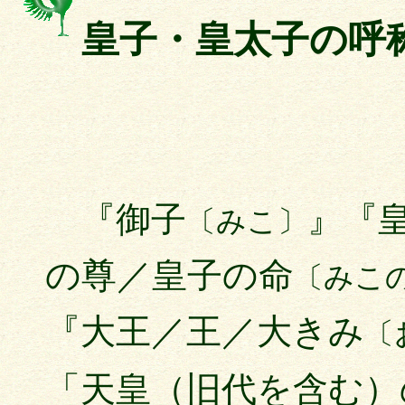
皇子・皇太子の呼
『御子
』『
〔みこ〕
の尊／皇子の命
〔みこ
『大王／王／大きみ
〔
「天皇（旧代を含む）