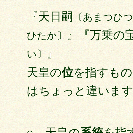
『天日嗣
〔あまつひ
』『万乗の
ひたか〕
』
い〕
天皇の
位
を指すもの
はちょっと違いま
○ 天皇の
系統
を指