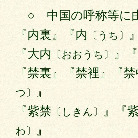
○ 中国の呼称等に
『内裏』『内
〔うち〕
『大内
』『
〔おおうち〕
『禁裏』『禁裡』『禁
』
つ〕
『紫禁
』『
〔しきん〕
』
わ〕