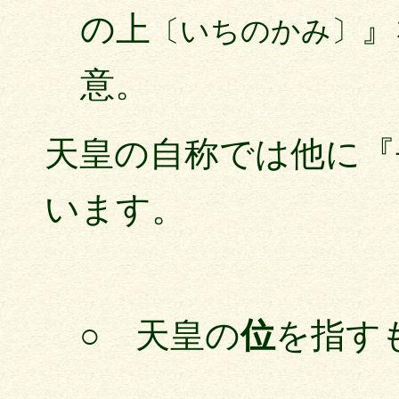
の上
』
〔いちのかみ〕
意。
天皇の自称では他に『
います。
○ 天皇の
位
を指す