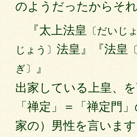
のようだったからそ
『太上法皇
〔だいじ
法皇』『法皇
じょう〕
』
ぎ〕
出家している上皇、を
「禅定」＝「禅定門」
家の）男性を言います