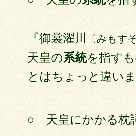
『御裳濯川
〔みもす
天皇の
系統
を指すも
とはちょっと違い
○ 天皇にかかる枕