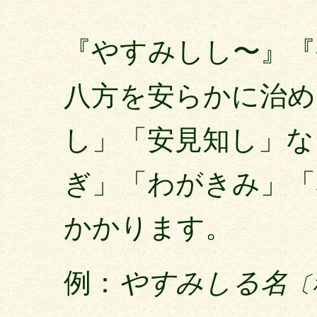
『やすみしし〜』『
八方を安らかに治め
し」「安見知し」な
ぎ」「わがきみ」「
かかります。
例：
やすみしる名
〔