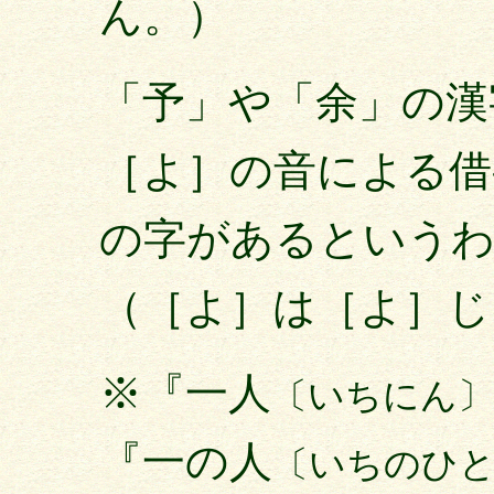
ん。）
「予」や「余」の漢
［よ］の音による借
の字があるという
（［よ］は［よ］じ
※『一人
〔いちにん〕
『一の人
〔いちのひ