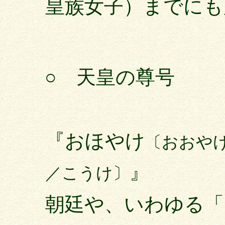
皇族女子）までにも
○ 天皇の尊号
『おほやけ
〔おおや
』
／こうけ〕
朝廷や、いわゆる「