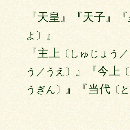
『天皇』『天子』『
』
よ〕
『主上
〔しゅじょう／
』『今上
う／うえ〕
〔
』『当代
うぎん〕
〔