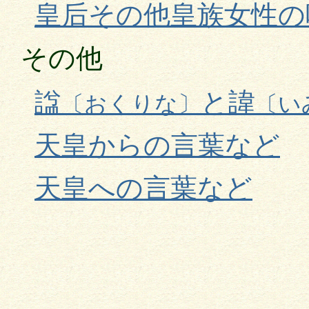
皇后その他皇族女性の
その他
諡
と諱
〔おくりな〕
〔い
天皇からの言葉など
天皇への言葉など