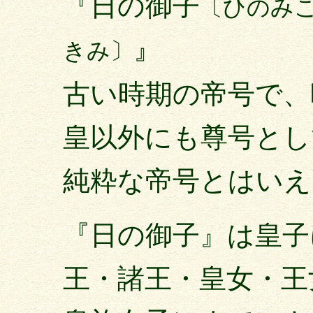
『日の御子
〔ひのみ
』
きみ〕
古い時期の帝号で、
皇以外にも尊号とし
純粋な帝号とはいえ
『日の御子』は皇子
王・諸王・皇女・王