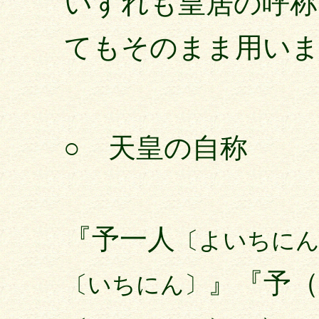
いずれも皇居の呼称
てもそのまま用い
○ 天皇の自称
『予一人
〔よいちに
』『予（
〔いちにん〕