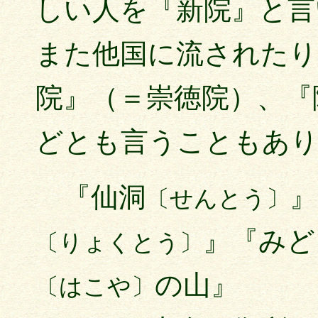
しい人を『新院』と言
また他国に流されたり
院』（＝崇徳院）、『
どとも言うこともあ
『仙洞
』
〔せんとう〕
』『みど
〔りょくとう〕
の山』
〔はこや〕